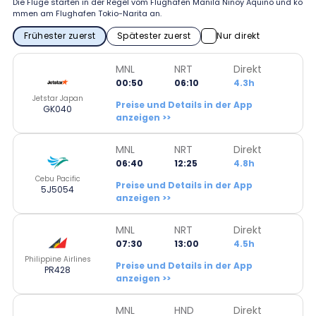
Die Flüge starten in der Regel vom Flughafen Manila Ninoy Aquino und ko
mmen am Flughafen Tokio-Narita an.
Frühester zuerst
Spätester zuerst
Nur direkt
MNL
NRT
Direkt
00:50
06:10
4.3h
Jetstar Japan
Preise und Details in der App
GK040
anzeigen >>
MNL
NRT
Direkt
06:40
12:25
4.8h
Cebu Pacific
Preise und Details in der App
5J5054
anzeigen >>
MNL
NRT
Direkt
07:30
13:00
4.5h
Philippine Airlines
Preise und Details in der App
PR428
anzeigen >>
MNL
HND
Direkt