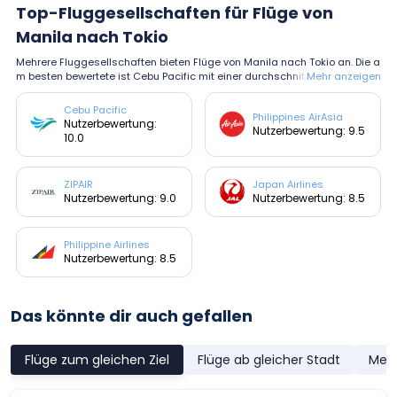
Top-Fluggesellschaften für Flüge von
Manila nach Tokio
Mehrere Fluggesellschaften bieten Flüge von Manila nach Tokio an. Die a
m besten bewertete ist Cebu Pacific mit einer durchschnittlichen Bewertu
Mehr anzeigen
ng von 10.0.
Cebu Pacific
Philippines AirAsia
Nutzerbewertung:
Nutzerbewertung: 9.5
10.0
ZIPAIR
Japan Airlines
Nutzerbewertung: 9.0
Nutzerbewertung: 8.5
Philippine Airlines
Nutzerbewertung: 8.5
Das könnte dir auch gefallen
Flüge zum gleichen Ziel
Flüge ab gleicher Stadt
Meis