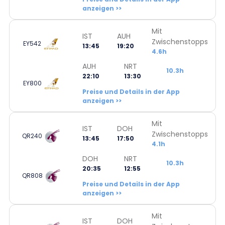
anzeigen >>
Mit
IST
AUH
Zwischenstopps
EY542
13:45
19:20
4.6h
AUH
NRT
10.3h
22:10
13:30
EY800
Preise und Details in der App
anzeigen >>
Mit
IST
DOH
Zwischenstopps
QR240
13:45
17:50
4.1h
DOH
NRT
10.3h
20:35
12:55
QR808
Preise und Details in der App
anzeigen >>
Mit
IST
DOH