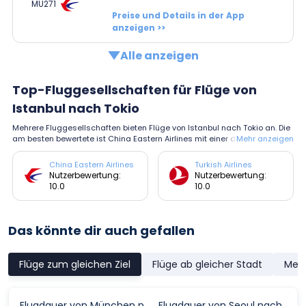
MU271
Preise und Details in der App
anzeigen >>
Alle anzeigen
Top-Fluggesellschaften für Flüge von
Istanbul nach Tokio
Mehrere Fluggesellschaften bieten Flüge von Istanbul nach Tokio an. Die
am besten bewertete ist China Eastern Airlines mit einer durchschnittlich
Mehr anzeigen
en Bewertung von 10.0.
China Eastern Airlines
Turkish Airlines
Nutzerbewertung:
Nutzerbewertung:
10.0
10.0
Das könnte dir auch gefallen
Flüge zum gleichen Ziel
Flüge ab gleicher Stadt
Meis
Flugdauer von München nach Tokio
Flugdauer von Seoul nach Tokio