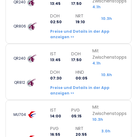
Zwischenstopps
QR240
13:45
17:50
4.1h
DOH
NRT
10.3h
02:50
19:10
QR806
Preise und Details in der App
anzeigen >>
Mit
IST
DOH
Zwischenstopps
QR240
13:45
17:50
4.1h
DOH
HND
10.6h
07:30
00:05
QR812
Preise und Details in der App
anzeigen >>
Mit
IST
PVG
Zwischenstopps
MU704
14:00
05:15
10.3h
PVG
NRT
3.0h
16:55
20:55