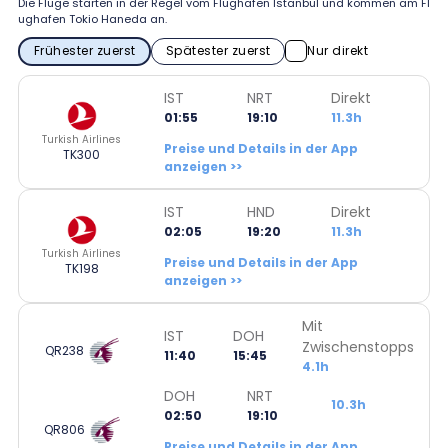
Die Flüge starten in der Regel vom Flughafen Istanbul und kommen am Fl
ughafen Tokio Haneda an.
Frühester zuerst
Spätester zuerst
Nur direkt
IST
NRT
Direkt
01:55
19:10
11.3h
Turkish Airlines
Preise und Details in der App
TK300
anzeigen >>
IST
HND
Direkt
02:05
19:20
11.3h
Turkish Airlines
Preise und Details in der App
TK198
anzeigen >>
Mit
IST
DOH
Zwischenstopps
QR238
11:40
15:45
4.1h
DOH
NRT
10.3h
02:50
19:10
QR806
Preise und Details in der App