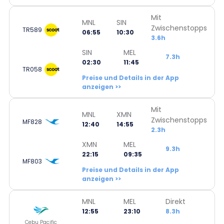
Mit
MNL
SIN
Zwischenstopps
TR589
06:55
10:30
3.6h
SIN
MEL
7.3h
02:30
11:45
TR058
Preise und Details in der App
anzeigen >>
Mit
MNL
XMN
Zwischenstopps
MF828
12:40
14:55
2.3h
XMN
MEL
9.3h
22:15
09:35
MF803
Preise und Details in der App
anzeigen >>
MNL
MEL
Direkt
12:55
23:10
8.3h
Cebu Pacific