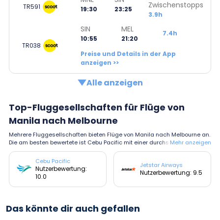
Zwischenstopps
TR591
19:30
23:25
3.9h
SIN
MEL
7.4h
10:55
21:20
TR038
Preise und Details in der App
anzeigen >>
Alle anzeigen
Top-Fluggesellschaften für Flüge von
Manila nach Melbourne
Mehrere Fluggesellschaften bieten Flüge von Manila nach Melbourne an.
Die am besten bewertete ist Cebu Pacific mit einer durchschnittlichen Be
Mehr anzeigen
wertung von 10.0.
Cebu Pacific
Jetstar Airways
Nutzerbewertung:
Nutzerbewertung: 9.5
10.0
Das könnte dir auch gefallen