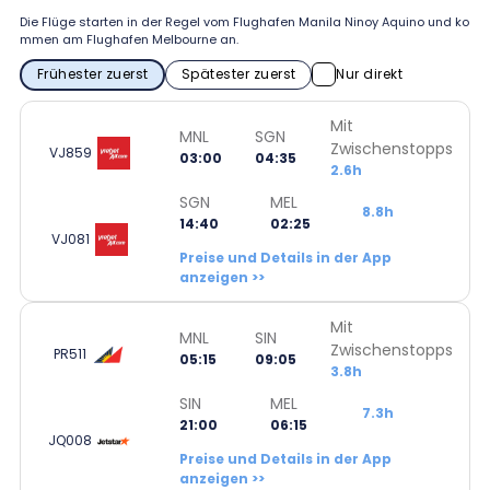
Die Flüge starten in der Regel vom Flughafen Manila Ninoy Aquino und ko
mmen am Flughafen Melbourne an.
Frühester zuerst
Spätester zuerst
Nur direkt
Mit
MNL
SGN
Zwischenstopps
VJ859
03:00
04:35
2.6h
SGN
MEL
8.8h
14:40
02:25
VJ081
Preise und Details in der App
anzeigen >>
Mit
MNL
SIN
Zwischenstopps
PR511
05:15
09:05
3.8h
SIN
MEL
7.3h
21:00
06:15
JQ008
Preise und Details in der App
anzeigen >>