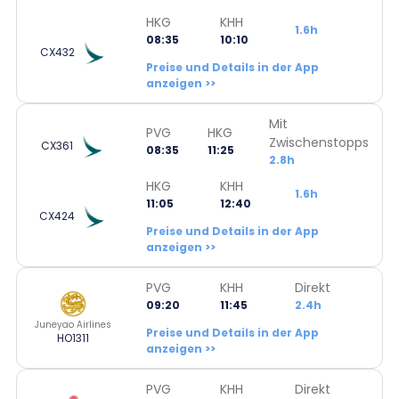
HKG
KHH
1.6h
08:35
10:10
CX432
Preise und Details in der App
anzeigen >>
Mit
PVG
HKG
Zwischenstopps
CX361
08:35
11:25
2.8h
HKG
KHH
1.6h
11:05
12:40
CX424
Preise und Details in der App
anzeigen >>
PVG
KHH
Direkt
09:20
11:45
2.4h
Juneyao Airlines
Preise und Details in der App
HO1311
anzeigen >>
PVG
KHH
Direkt