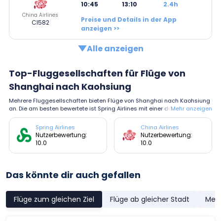
10:45
13:10
2.4h
China Airlines
Preise und Details in der App
CI582
anzeigen >>
Alle anzeigen
Top-Fluggesellschaften für Flüge von
Shanghai nach Kaohsiung
Mehrere Fluggesellschaften bieten Flüge von Shanghai nach Kaohsiung
an. Die am besten bewertete ist Spring Airlines mit einer durchschnittlich
Mehr anzeigen
en Bewertung von 10.0.
Spring Airlines
China Airlines
Nutzerbewertung:
Nutzerbewertung:
10.0
10.0
Das könnte dir auch gefallen
Flüge zum gleichen Ziel
Flüge ab gleicher Stadt
Meis