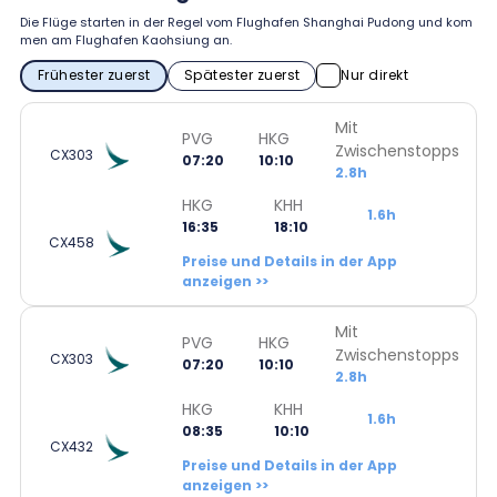
Die Flüge starten in der Regel vom Flughafen Shanghai Pudong und kom
men am Flughafen Kaohsiung an.
Frühester zuerst
Spätester zuerst
Nur direkt
Mit
PVG
HKG
Zwischenstopps
CX303
07:20
10:10
2.8h
HKG
KHH
1.6h
16:35
18:10
CX458
Preise und Details in der App
anzeigen >>
Mit
PVG
HKG
Zwischenstopps
CX303
07:20
10:10
2.8h
HKG
KHH
1.6h
08:35
10:10
CX432
Preise und Details in der App
anzeigen >>