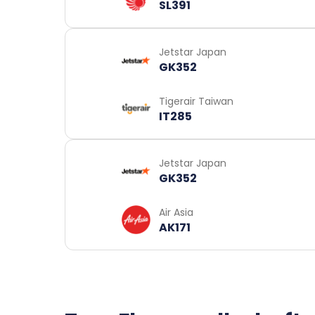
SL391
Jetstar Japan
GK352
Tigerair Taiwan
IT285
Jetstar Japan
GK352
Air Asia
AK171