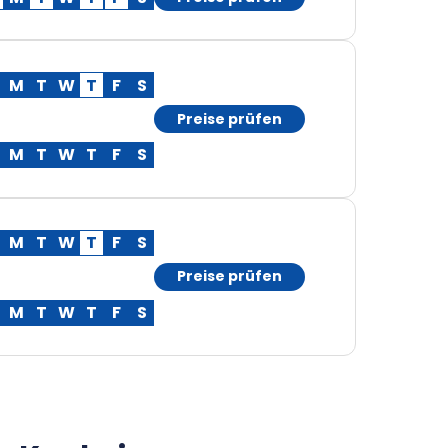
M
T
W
T
F
S
Preise prüfen
M
T
W
T
F
S
M
T
W
T
F
S
Preise prüfen
M
T
W
T
F
S