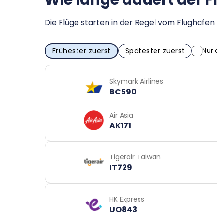
Wie lange dauert der 
Die Flüge starten in der Regel vom Flughaf
Frühester zuerst
Spätester zuerst
Nur 
Skymark Airlines
BC590
Air Asia
AK171
Tigerair Taiwan
IT729
HK Express
UO843