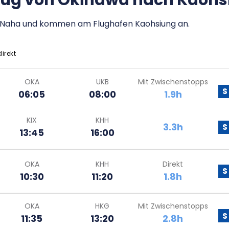
Flug von Okinawa nach Kaoh
en Naha und kommen am Flughafen Kaohsiung an.
direkt
OKA
UKB
Mit Zwischenstopps
S
06:05
08:00
1.9h
KIX
KHH
3.3h
S
13:45
16:00
OKA
KHH
Direkt
S
10:30
11:20
1.8h
OKA
HKG
Mit Zwischenstopps
S
11:35
13:20
2.8h