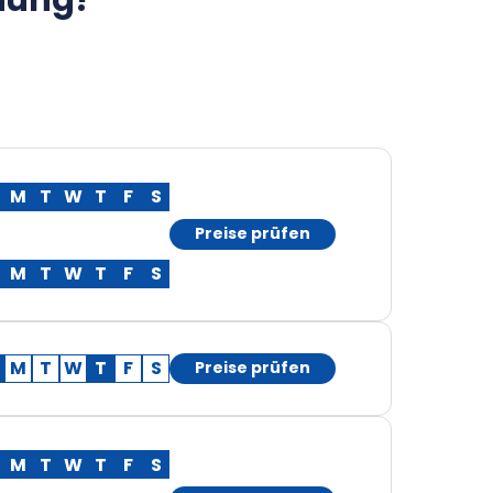
siung?
M
T
W
T
F
S
Preise prüfen
M
T
W
T
F
S
M
T
W
T
F
S
Preise prüfen
M
T
W
T
F
S