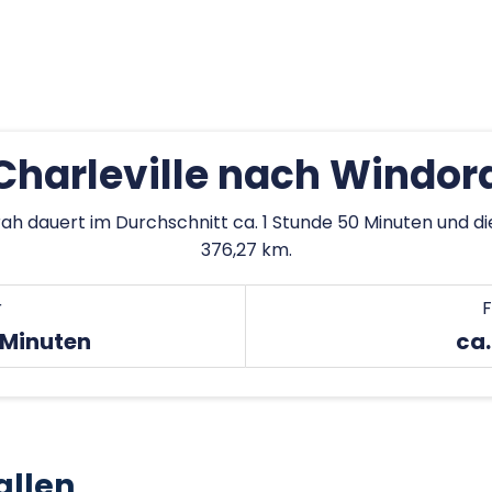
Charleville nach Windor
rah dauert im Durchschnitt ca. 1 Stunde 50 Minuten und d
376,27 km.
r
F
 Minuten
ca.
allen