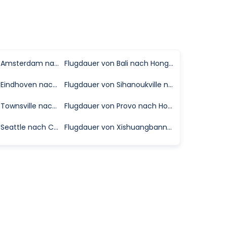
Flugdauer von Amsterdam nach Málaga
Flugdauer von Bali nach Hongkong
Flugdauer von Eindhoven nach Mailand
Flugdauer von Sihanoukville nach Kunming
Flugdauer von Townsville nach Mount Isa
Flugdauer von Provo nach Houston
Flugdauer von Seattle nach Calgary
Flugdauer von Xishuangbanna nach Hefei