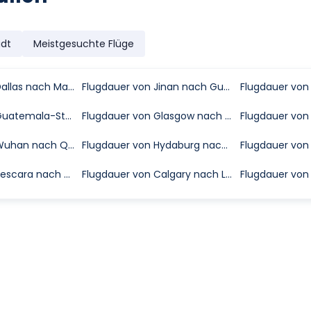
adt
Meistgesuchte Flüge
Flugdauer von Dallas nach Maui Kahului
Flugdauer von Jinan nach Guangzhou
Flugdauer von Guatemala-Stadt nach Miami
Flugdauer von Glasgow nach Las Palmas (Gran Canaria)
Flugdauer von Wuhan nach Qionghai
Flugdauer von Hydaburg nach Ketchikan
Flugdauer von Pescara nach Bari
Flugdauer von Calgary nach Los Angeles