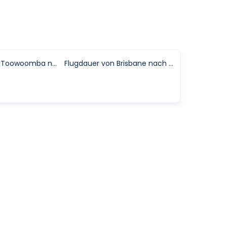
Flugdauer von Toowoomba nach Bedourie
Flugdauer von Brisbane nach Bedourie