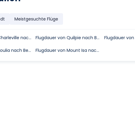
adt
Meistgesuchte Flüge
Flugdauer von Charleville nach Bedourie
Flugdauer von Quilpie nach Bedourie
Flugdauer von Boulia nach Bedourie
Flugdauer von Mount Isa nach Bedourie