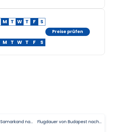
M
T
W
T
F
S
Preise prüfen
M
T
W
T
F
S
Flugdauer von Samarkand nach Xi An (Xi'an)
Flugdauer von Budapest nach Xi An (Xi'an)