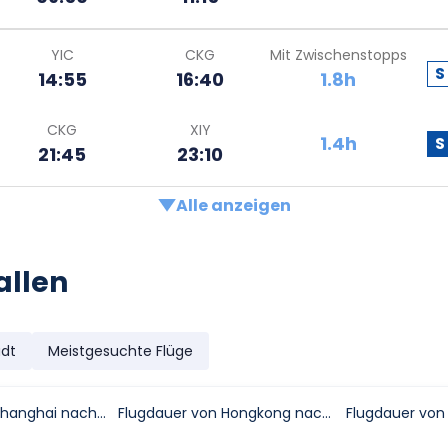
YIC
CKG
Mit Zwischenstopps
S
14:55
16:40
1.8h
CKG
XIY
1.4h
S
21:45
23:10
Alle anzeigen
allen
adt
Meistgesuchte Flüge
Flugdauer von Shanghai nach Xi An (Xi'an)
Flugdauer von Hongkong nach Xi An (Xi'an)