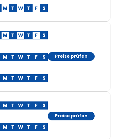
M
T
W
T
F
S
M
T
W
T
F
S
Preise prüfen
M
T
W
T
F
S
M
T
W
T
F
S
M
T
W
T
F
S
Preise prüfen
M
T
W
T
F
S