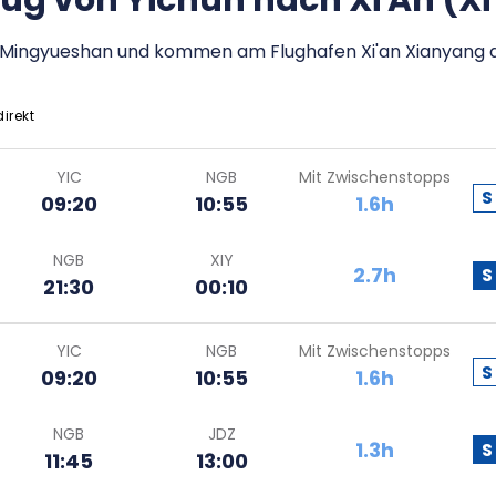
lug von Yichun nach Xi An (Xi
en Mingyueshan und kommen am Flughafen Xi'an Xianyang 
direkt
YIC
NGB
Mit Zwischenstopps
S
09:20
10:55
1.6h
NGB
XIY
2.7h
S
21:30
00:10
YIC
NGB
Mit Zwischenstopps
S
09:20
10:55
1.6h
NGB
JDZ
1.3h
S
11:45
13:00