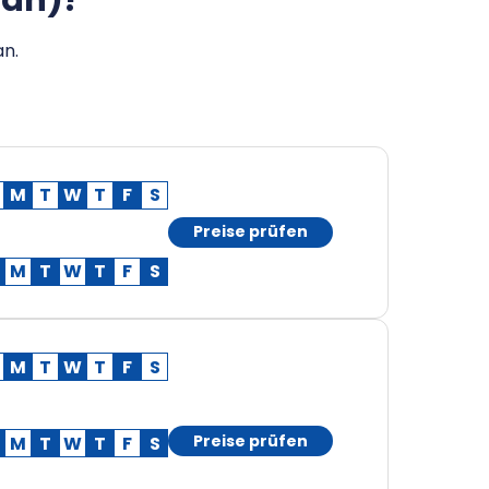
'an)?
an.
M
T
W
T
F
S
Preise prüfen
M
T
W
T
F
S
M
T
W
T
F
S
Preise prüfen
M
T
W
T
F
S