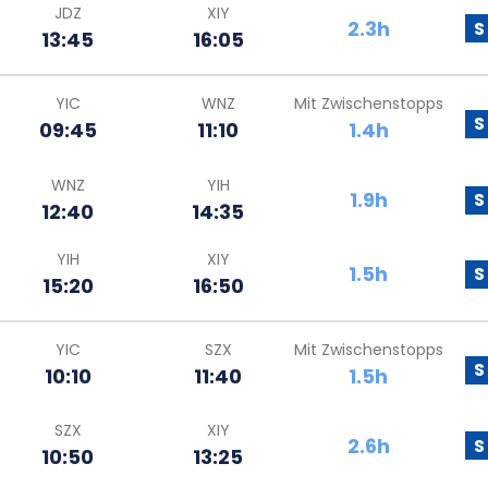
JDZ
XIY
2.3h
S
13:45
16:05
YIC
WNZ
Mit Zwischenstopps
S
09:45
11:10
1.4h
WNZ
YIH
1.9h
S
12:40
14:35
YIH
XIY
1.5h
S
15:20
16:50
YIC
SZX
Mit Zwischenstopps
S
10:10
11:40
1.5h
SZX
XIY
2.6h
S
10:50
13:25