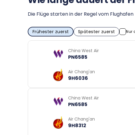
Wie lange dauert der F
Die Flüge starten in der Regel vom Flughaf
Frühester zuerst
Spätester zuerst
Nur 
China West Air
PN6585
Air Chang'an
9H6036
China West Air
PN6585
Air Chang'an
9H8312