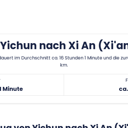
Yichun nach Xi An (Xi'a
 dauert im Durchschnitt ca. 16 Stunden 1 Minute und die z
km.
r
F
1 Minute
ca.