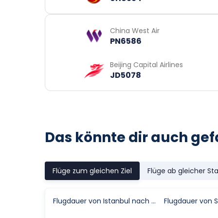
China West Air
PN6586
Beijing Capital Airlines
JD5078
Das könnte dir auch gef
Flüge zum gleichen Ziel
Flüge ab gleicher St
Flugdauer von Istanbul nach Xi An (Xi'an)