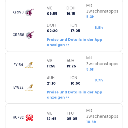
Mit
VIE
DOH
Zwischenstopps
QR190
09:55
16:15
5.3h
DOH
ICN
8.8h
02:20
17:05
QR858
Preise und Details in der App
anzeigen >>
Mit
VIE
AUH
Zwischenstopps
EY154
11:55
19:25
5.5h
AUH
ICN
8.7h
21:10
10:50
EY822
Preise und Details in der App
anzeigen >>
Mit
VIE
TFU
Zwischenstopps
HU782
12:45
05:05
10.3h