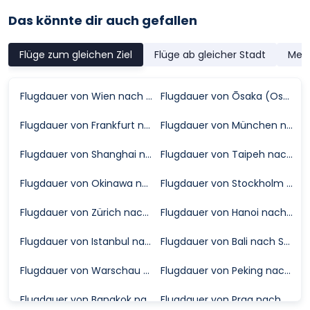
Das könnte dir auch gefallen
Flüge zum gleichen Ziel
Flüge ab gleicher Stadt
Meis
Flugdauer von Wien nach Seoul
Flugdauer von Ōsaka (Osaka) nach Seoul
Flugdauer von Frankfurt nach Seoul
Flugdauer von München nach Seoul
Flugdauer von Shanghai nach Seoul
Flugdauer von Taipeh nach Seoul
Flugdauer von Okinawa nach Seoul
Flugdauer von Stockholm nach Seoul
Flugdauer von Zürich nach Seoul
Flugdauer von Hanoi nach Seoul
Flugdauer von Istanbul nach Seoul
Flugdauer von Bali nach Seoul
Flugdauer von Warschau nach Seoul
Flugdauer von Peking nach Seoul
Flugdauer von Bangkok nach Seoul
Flugdauer von Prag nach Seoul