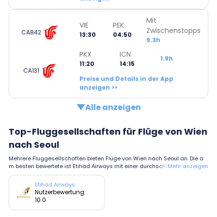
Mit
VIE
PEK
Zwischenstopps
CA842
13:30
04:50
9.3h
PKX
ICN
1.9h
11:20
14:15
CA131
Preise und Details in der App
anzeigen >>
Alle anzeigen
Top-Fluggesellschaften für Flüge von Wien
nach Seoul
Mehrere Fluggesellschaften bieten Flüge von Wien nach Seoul an. Die a
m besten bewertete ist Etihad Airways mit einer durchschnittlichen Bewer
Mehr anzeigen
tung von 10.0.
Etihad Airways
Nutzerbewertung:
10.0