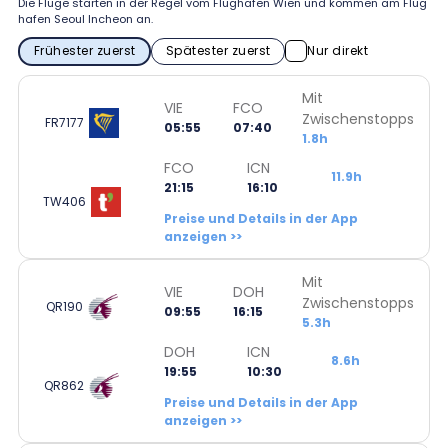
Die Flüge starten in der Regel vom Flughafen Wien und kommen am Flug
hafen Seoul Incheon an.
Frühester zuerst
Spätester zuerst
Nur direkt
Mit
VIE
FCO
Zwischenstopps
FR7177
05:55
07:40
1.8h
FCO
ICN
11.9h
21:15
16:10
TW406
Preise und Details in der App
anzeigen >>
Mit
VIE
DOH
Zwischenstopps
QR190
09:55
16:15
5.3h
DOH
ICN
8.6h
19:55
10:30
QR862
Preise und Details in der App
anzeigen >>