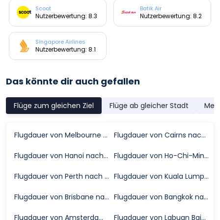
Scoot
Batik Air
Nutzerbewertung: 8.3
Nutzerbewertung: 8.2
Singapore Airlines
Nutzerbewertung: 8.1
Das könnte dir auch gefallen
Flüge zum gleichen Ziel
Flüge ab gleicher Stadt
Meis
Flugdauer von Melbourne nach Bali
Flugdauer von Cairns nach Bali
Flugdauer von Hanoi nach Bali
Flugdauer von Ho-Chi-Minh-Stadt nach Bali
Flugdauer von Perth nach Bali
Flugdauer von Kuala Lumpur nach Bali
Flugdauer von Brisbane nach Bali
Flugdauer von Bangkok nach Bali
Flugdauer von Amsterdam nach Bali
Flugdauer von Labuan Bajo ( Komodo) nach Bali