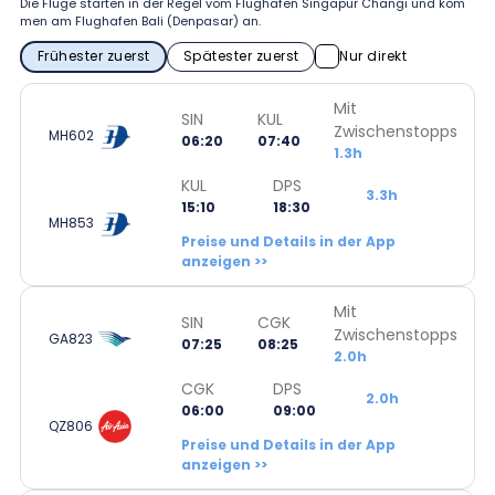
Die Flüge starten in der Regel vom Flughafen Singapur Changi und kom
men am Flughafen Bali (Denpasar) an.
Frühester zuerst
Spätester zuerst
Nur direkt
Mit
SIN
KUL
Zwischenstopps
MH602
06:20
07:40
1.3h
KUL
DPS
3.3h
15:10
18:30
MH853
Preise und Details in der App
anzeigen >>
Mit
SIN
CGK
Zwischenstopps
GA823
07:25
08:25
2.0h
CGK
DPS
2.0h
06:00
09:00
QZ806
Preise und Details in der App
anzeigen >>