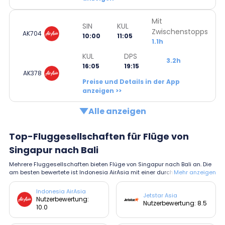
Mit
SIN
KUL
Zwischenstopps
AK704
10:00
11:05
1.1h
KUL
DPS
3.2h
16:05
19:15
AK378
Preise und Details in der App
anzeigen >>
Alle anzeigen
Top-Fluggesellschaften für Flüge von
Singapur nach Bali
Mehrere Fluggesellschaften bieten Flüge von Singapur nach Bali an. Die
am besten bewertete ist Indonesia AirAsia mit einer durchschnittlichen B
Mehr anzeigen
ewertung von 10.0.
Indonesia AirAsia
Jetstar Asia
Nutzerbewertung:
Nutzerbewertung: 8.5
10.0