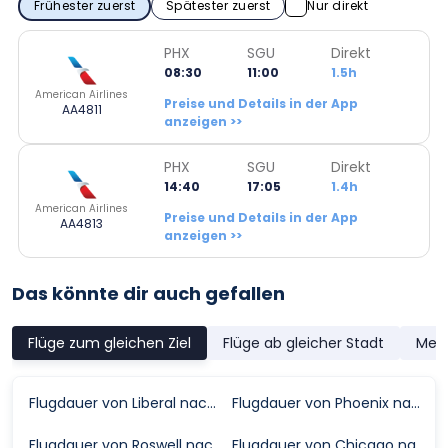
Frühester zuerst
Spätester zuerst
Nur direkt
PHX
SGU
Direkt
08:30
11:00
1.5h
American Airlines
Preise und Details in der App
AA4811
anzeigen >>
PHX
SGU
Direkt
14:40
17:05
1.4h
American Airlines
Preise und Details in der App
AA4813
anzeigen >>
Das könnte dir auch gefallen
Flüge zum gleichen Ziel
Flüge ab gleicher Stadt
Meis
Flugdauer von Liberal nach Saint George
Flugdauer von Phoenix nach Saint George
Flugdauer von Roswell nach Saint George
Flugdauer von Chicago nach Saint George