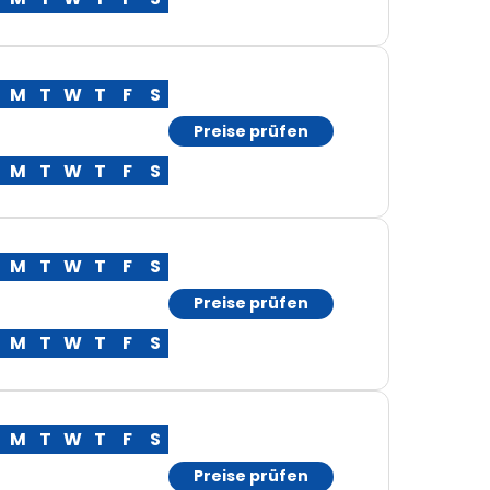
M
T
W
T
F
S
Preise prüfen
M
T
W
T
F
S
M
T
W
T
F
S
Preise prüfen
M
T
W
T
F
S
M
T
W
T
F
S
Preise prüfen