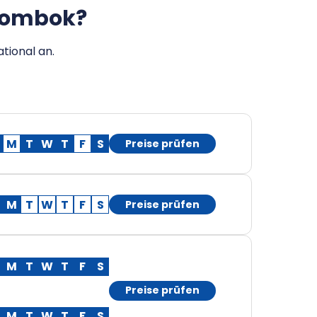
 Lombok?
tional an.
M
T
W
T
F
S
Preise prüfen
M
T
W
T
F
S
Preise prüfen
M
T
W
T
F
S
Preise prüfen
M
T
W
T
F
S