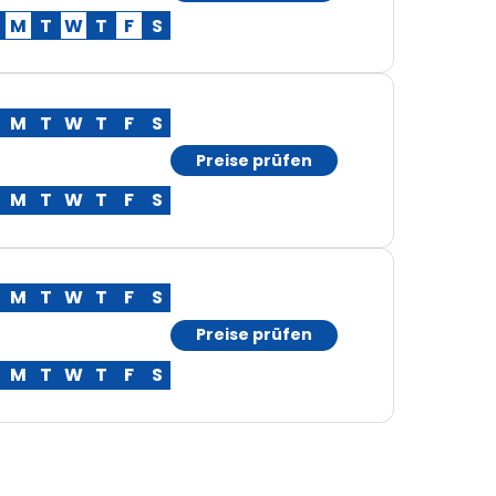
M
T
W
T
F
S
M
T
W
T
F
S
Preise prüfen
M
T
W
T
F
S
M
T
W
T
F
S
Preise prüfen
M
T
W
T
F
S