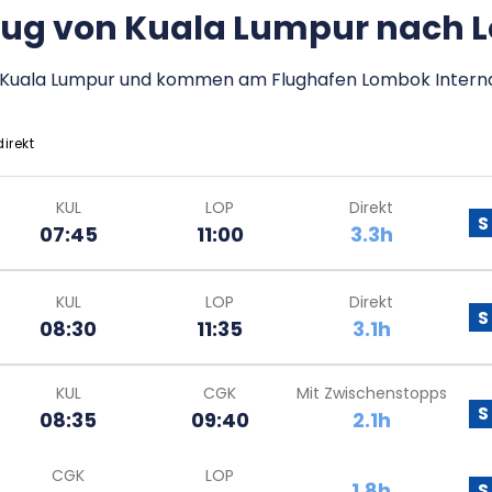
Flug von Kuala Lumpur nach
en Kuala Lumpur und kommen am Flughafen Lombok Interna
direkt
KUL
LOP
Direkt
S
07:45
11:00
3.3h
KUL
LOP
Direkt
S
08:30
11:35
3.1h
KUL
CGK
Mit Zwischenstopps
S
08:35
09:40
2.1h
CGK
LOP
1.8h
S