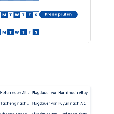
Preise prüfen
M
T
W
T
F
S
M
T
W
T
F
S
Flugdauer von Hotan nach Altay
Flugdauer von Hami nach Altay
Flugdauer von Tacheng nach Altay
Flugdauer von Fuyun nach Altay