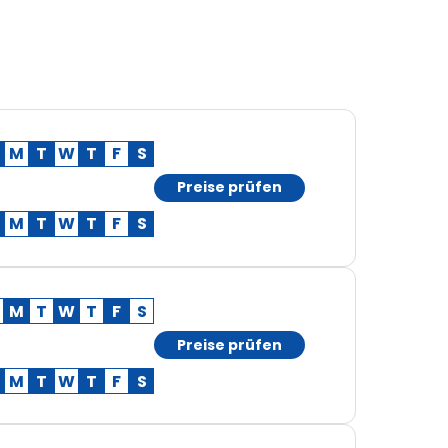
M
T
W
T
F
S
Preise prüfen
M
T
W
T
F
S
M
T
W
T
F
S
Preise prüfen
M
T
W
T
F
S