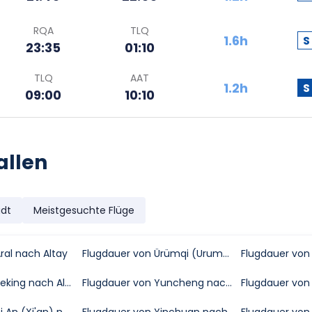
RQA
TLQ
1.6h
S
23:35
01:10
TLQ
AAT
1.2h
S
09:00
10:10
allen
adt
Meistgesuchte Flüge
ral nach Altay
Flugdauer von Ürümqi (Urumqi) nach Altay
Flugdauer von Peking nach Altay
Flugdauer von Yuncheng nach Altay