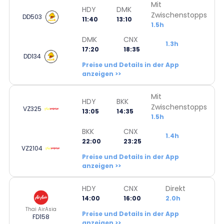
Mit
HDY
DMK
Zwischenstopps
DD503
11:40
13:10
1.5h
DMK
CNX
1.3h
17:20
18:35
DD134
Preise und Details in der App
anzeigen >>
Mit
HDY
BKK
Zwischenstopps
VZ325
13:05
14:35
1.5h
BKK
CNX
1.4h
22:00
23:25
VZ2104
Preise und Details in der App
anzeigen >>
HDY
CNX
Direkt
14:00
16:00
2.0h
Thai AirAsia
Preise und Details in der App
FD158
anzeigen >>