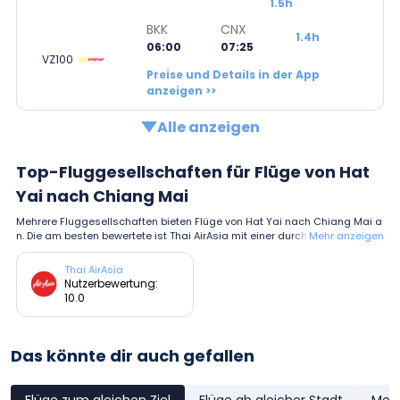
1.5h
BKK
CNX
1.4h
06:00
07:25
VZ100
Preise und Details in der App
anzeigen >>
Alle anzeigen
Top-Fluggesellschaften für Flüge von Hat
Yai nach Chiang Mai
Mehrere Fluggesellschaften bieten Flüge von Hat Yai nach Chiang Mai a
n. Die am besten bewertete ist Thai AirAsia mit einer durchschnittlichen B
Mehr anzeigen
ewertung von 10.0.
Thai AirAsia
Nutzerbewertung:
10.0
Das könnte dir auch gefallen
Flüge zum gleichen Ziel
Flüge ab gleicher Stadt
Meis