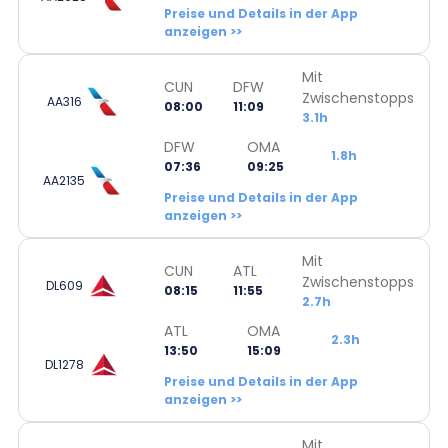
Preise und Details in der App
anzeigen >>
Mit
CUN
DFW
Zwischenstopps
AA316
08:00
11:09
3.1h
DFW
OMA
1.8h
07:36
09:25
AA2135
Preise und Details in der App
anzeigen >>
Mit
CUN
ATL
Zwischenstopps
DL609
08:15
11:55
2.7h
ATL
OMA
2.3h
13:50
15:09
DL1278
Preise und Details in der App
anzeigen >>
Mit