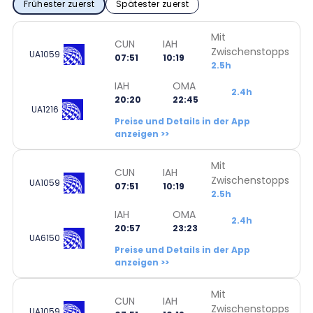
Frühester zuerst
Spätester zuerst
Mit
CUN
IAH
Zwischenstopps
UA1059
07:51
10:19
2.5h
IAH
OMA
2.4h
20:20
22:45
UA1216
Preise und Details in der App
anzeigen >>
Mit
CUN
IAH
Zwischenstopps
UA1059
07:51
10:19
2.5h
IAH
OMA
2.4h
20:57
23:23
UA6150
Preise und Details in der App
anzeigen >>
Mit
CUN
IAH
Zwischenstopps
UA1059