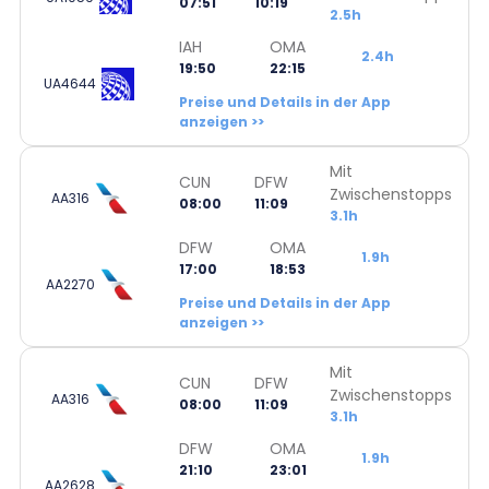
07:51
10:19
2.5h
IAH
OMA
2.4h
19:50
22:15
UA4644
Preise und Details in der App
anzeigen >>
Mit
CUN
DFW
Zwischenstopps
AA316
08:00
11:09
3.1h
DFW
OMA
1.9h
17:00
18:53
AA2270
Preise und Details in der App
anzeigen >>
Mit
CUN
DFW
Zwischenstopps
AA316
08:00
11:09
3.1h
DFW
OMA
1.9h
21:10
23:01
AA2628