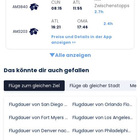
CUN
ATL
Zwischenstopps
AM3840
08:15
11:55
2.7h
ATL
OMA
2.4h
16:21
17:46
AM3203
Preise und Details in der App
anzeigen >>
Alle anzeigen
Das könnte dir auch gefallen
Flüge zum gleichen Ziel
Flüge ab gleicher Stadt
Meis
Flugdauer von San Diego nach Omaha
Flugdauer von Orlando Florida nach Omaha
Flugdauer von Fort Myers nach Omaha
Flugdauer von Los Angeles nach Omaha
Flugdauer von Denver nach Omaha
Flugdauer von Philadelphia nach Omaha