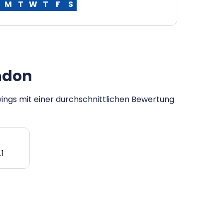
M
T
W
T
F
S
ndon
ings mit einer durchschnittlichen Bewertung
1