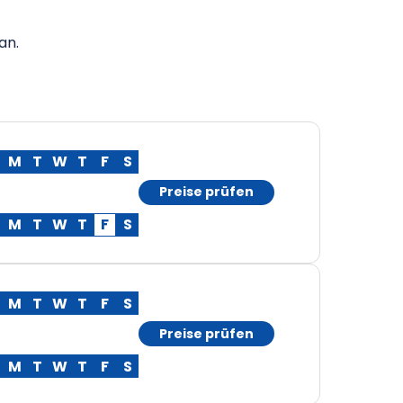
an.
M
T
W
T
F
S
Preise prüfen
M
T
W
T
F
S
M
T
W
T
F
S
Preise prüfen
M
T
W
T
F
S