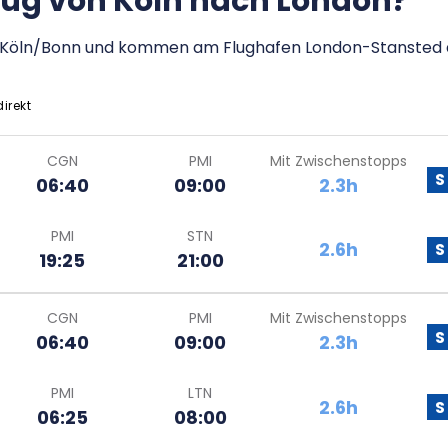
Flug von Köln nach London?
en Köln/Bonn und kommen am Flughafen London-Stansted 
direkt
CGN
PMI
Mit Zwischenstopps
S
06:40
09:00
2.3h
PMI
STN
2.6h
S
19:25
21:00
CGN
PMI
Mit Zwischenstopps
S
06:40
09:00
2.3h
PMI
LTN
2.6h
S
06:25
08:00