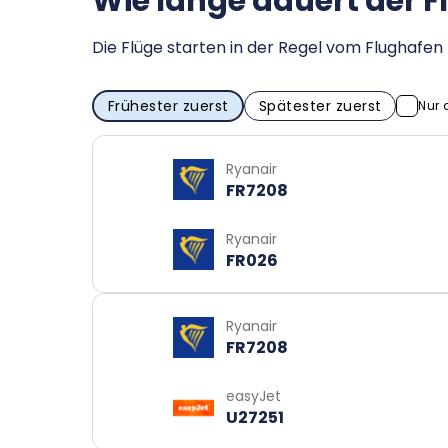
Wie lange dauert der 
Die Flüge starten in der Regel vom Flughaf
Frühester zuerst
Spätester zuerst
Nur 
Ryanair
FR7208
Ryanair
FR026
Ryanair
FR7208
easyJet
U27251