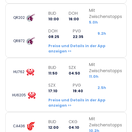
Mit
BUD
DOH
Zwischenstopps
QR202
10:00
16:00
5.0h
DOH
PVG
9.2h
08:25
22:35
QR872
Preise und Details in der App
anzeigen >>
Mit
BUD
SZX
Zwischenstopps
HU762
11:50
04:50
11.0h
SZX
PVG
2.5h
17:10
19:40
HU6205
Preise und Details in der App
anzeigen >>
Mit
BUD
CKG
Zwischenstopps
CA436
12:00
04:10
10.2h