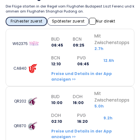
Die Flüge starten in der Regel vom Flughafen Budapest Liszt Ferenc und k
ommen am Flughafen Shanghai Pudong an.
Frühester zuerst
Spätester zuerst
Nur direkt
Mit
BUD
BCN
Zwischenstopps
W62375
06:45
09:25
2.7h
BCN
PVG
12.6h
12:10
06:45
CA840
Preise und Details in der App
anzeigen >>
Mit
BUD
DOH
Zwischenstopps
QR202
10:00
16:00
5.0h
DOH
PVG
9.2h
02:10
16:20
QR870
Preise und Details in der App
anzeigen >>