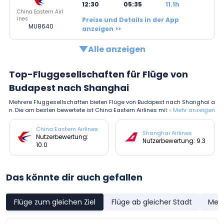
12:30
05:35
11.1h
China Eastern Airl
ines
Preise und Details in der App
MU8640
anzeigen >>
Alle anzeigen
Top-Fluggesellschaften für Flüge von
Budapest nach Shanghai
Mehrere Fluggesellschaften bieten Flüge von Budapest nach Shanghai a
n. Die am besten bewertete ist China Eastern Airlines mit einer durchschn
Mehr anzeigen
ittlichen Bewertung von 10.0.
China Eastern Airlines
Shanghai Airlines
Nutzerbewertung:
Nutzerbewertung: 9.3
10.0
Das könnte dir auch gefallen
Flüge zum gleichen Ziel
Flüge ab gleicher Stadt
Meis