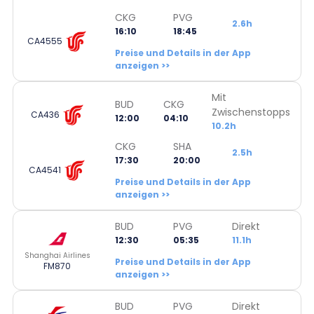
CKG
PVG
2.6h
16:10
18:45
CA4555
Preise und Details in der App
anzeigen >>
Mit
BUD
CKG
Zwischenstopps
CA436
12:00
04:10
10.2h
CKG
SHA
2.5h
17:30
20:00
CA4541
Preise und Details in der App
anzeigen >>
BUD
PVG
Direkt
12:30
05:35
11.1h
Shanghai Airlines
Preise und Details in der App
FM870
anzeigen >>
BUD
PVG
Direkt