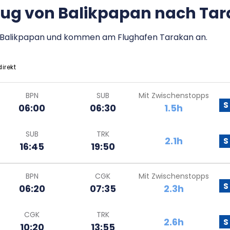
Flug von Balikpapan nach Ta
en Balikpapan und kommen am Flughafen Tarakan an.
direkt
BPN
SUB
Mit Zwischenstopps
S
06:00
06:30
1.5h
SUB
TRK
2.1h
S
16:45
19:50
BPN
CGK
Mit Zwischenstopps
S
06:20
07:35
2.3h
CGK
TRK
2.6h
S
10:20
13:55