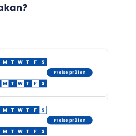
rakan?
M
T
W
T
F
S
Preise prüfen
M
T
W
T
F
S
M
T
W
T
F
S
Preise prüfen
M
T
W
T
F
S