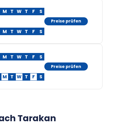
M
T
W
T
F
S
Preise prüfen
M
T
W
T
F
S
M
T
W
T
F
S
Preise prüfen
M
T
W
T
F
S
nach Tarakan