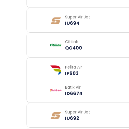
Super Air Jet
IU694
Citilink
QG400
Pelita Air
IP603
Batik Air
ID6674
Super Air Jet
IU692