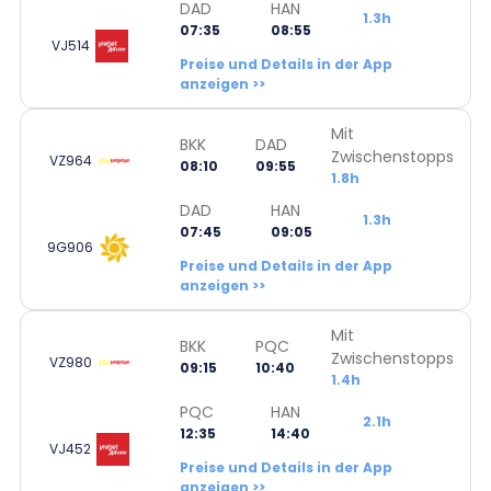
DAD
HAN
1.3h
07:35
08:55
VJ514
Preise und Details in der App
anzeigen >>
Mit
BKK
DAD
Zwischenstopps
VZ964
08:10
09:55
1.8h
DAD
HAN
1.3h
07:45
09:05
9G906
Preise und Details in der App
anzeigen >>
Mit
BKK
PQC
Zwischenstopps
VZ980
09:15
10:40
1.4h
PQC
HAN
2.1h
12:35
14:40
VJ452
Preise und Details in der App
anzeigen >>