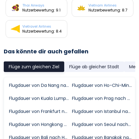
Thai Airways
Vietnam Airlines
Nutzerbewertung: 9.1
Nutzerbewertung: 8.7
Vietravel Airlines
Nutzerbewertung: 8.4
Das könnte dir auch gefallen
Flüge zum gleichen Ziel
Flüge ab gleicher Stadt
Meis
Flugdauer von Da Nang nach Hanoi
Flugdauer von Ho-Chi-Minh-Stadt nach Hanoi
Flugdauer von Kuala Lumpur nach Hanoi
Flugdauer von Prag nach Hanoi
Flugdauer von Frankfurt nach Hanoi
Flugdauer von Istanbul nach Hanoi
Flugdauer von Hongkong nach Hanoi
Flugdauer von Seoul nach Hanoi
Flugdauer von Bali nach Hanoi
Flugdauer von Bangkok nach Hanoi