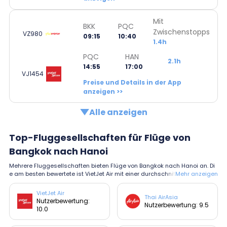
Mit
BKK
PQC
Zwischenstopps
VZ980
09:15
10:40
1.4h
PQC
HAN
2.1h
14:55
17:00
VJ1454
Preise und Details in der App
anzeigen >>
Alle anzeigen
Top-Fluggesellschaften für Flüge von
Bangkok nach Hanoi
Mehrere Fluggesellschaften bieten Flüge von Bangkok nach Hanoi an. Di
e am besten bewertete ist VietJet Air mit einer durchschnittlichen Bewert
Mehr anzeigen
ung von 10.0.
VietJet Air
Thai AirAsia
Nutzerbewertung:
Nutzerbewertung: 9.5
10.0