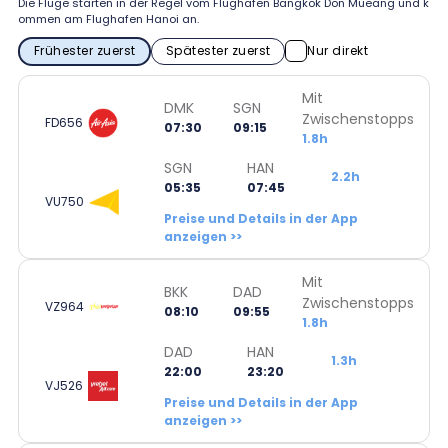
Die Flüge starten in der Regel vom Flughafen Bangkok Don Mueang und k
ommen am Flughafen Hanoi an.
Frühester zuerst
Spätester zuerst
Nur direkt
Mit
DMK
SGN
Zwischenstopps
FD656
07:30
09:15
1.8h
SGN
HAN
2.2h
05:35
07:45
VU750
Preise und Details in der App
anzeigen >>
Mit
BKK
DAD
Zwischenstopps
VZ964
08:10
09:55
1.8h
DAD
HAN
1.3h
22:00
23:20
VJ526
Preise und Details in der App
anzeigen >>