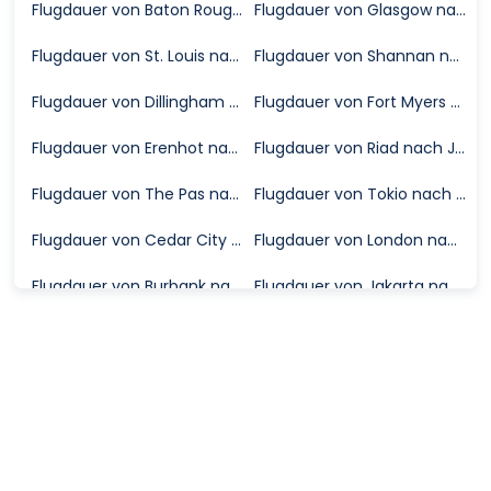
Flugdauer von Baton Rouge nach Houston
Flugdauer von Glasgow nach Neapel
Flugdauer von St. Louis nach Eugene
Flugdauer von Shannan nach Chengdu
Flugdauer von Dillingham nach Koliganek
Flugdauer von Fort Myers nach Eugene
Flugdauer von Erenhot nach Chifeng
Flugdauer von Riad nach Jouf
Flugdauer von The Pas nach Flin Flon
Flugdauer von Tokio nach Toyama
Flugdauer von Cedar City nach Salt Lake City
Flugdauer von London nach Inverness
Flugdauer von Burbank nach Des Moines
Flugdauer von Jakarta nach Lubuklinggau
Flugdauer von Perth nach Cairns
Flugdauer von Washington D.C. nach Harrisburg
Flugdauer von Harbin nach Ordos
Flugdauer von Denver nach Madison