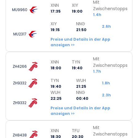
Mit
XNN
XIY
Zwischenstopps
MU9960
17:35
19:00
1.4h
XIY
NNG
2.6h
19:15
21:50
MU2317
Preise und Details in der App
anzeigen >>
Mit
XNN
TYN
Zwischenstopps
ZH4266
18:00
19:40
1.7h
TYN
WUH
ZH9332
1.8h
19:40
21:25
WUH
NNG
2.3h
22:25
00:40
ZH9332
Preise und Details in der App
anzeigen >>
Mit
XNN
TFU
Zwischenstopps
ZH8438
18:30
20:30