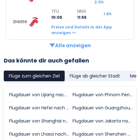
2.0h
TFU
NNG
1.8h
10:05
11:55
ZH9356
Preise und Details in der App
anzeigen >>
Alle anzeigen
Das könnte dir auch gefallen
Flüge zum gleichen Ziel
Flüge ab gleicher Stadt
Meis
Flugdauer von Lijiang nach Nanning
Flugdauer von Phnom Penh nach Nanning
Flugdauer von Hefei nach Nanning
Flugdauer von Guangzhou nach Nanning
Flugdauer von Shanghai nach Nanning
Flugdauer von Jakarta nach Nanning
Flugdauer von Lhasa nach Nanning
Flugdauer von Shenzhen nach Nanning