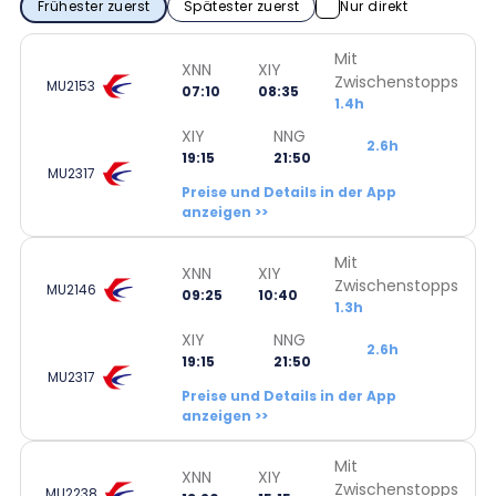
Frühester zuerst
Spätester zuerst
Nur direkt
Mit
XNN
XIY
Zwischenstopps
MU2153
07:10
08:35
1.4h
XIY
NNG
2.6h
19:15
21:50
MU2317
Preise und Details in der App
anzeigen >>
Mit
XNN
XIY
Zwischenstopps
MU2146
09:25
10:40
1.3h
XIY
NNG
2.6h
19:15
21:50
MU2317
Preise und Details in der App
anzeigen >>
Mit
XNN
XIY
Zwischenstopps
MU2238