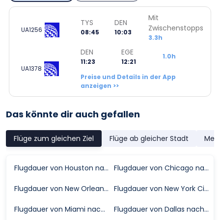
Mit
TYS
DEN
Zwischenstopps
UA1256
08:45
10:03
3.3h
DEN
EGE
1.0h
11:23
12:21
UA1378
Preise und Details in der App
anzeigen >>
Das könnte dir auch gefallen
Flüge zum gleichen Ziel
Flüge ab gleicher Stadt
Meis
Flugdauer von Houston nach Vail
Flugdauer von Chicago nach Vail
Flugdauer von New Orleans nach Vail
Flugdauer von New York City nach Vail
Flugdauer von Miami nach Vail
Flugdauer von Dallas nach Vail