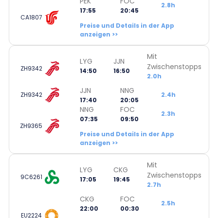
PEK
FOC
2.8h
17:55
20:45
CA1807
Preise und Details in der App
anzeigen >>
Mit
LYG
JJN
Zwischenstopps
ZH9342
14:50
16:50
2.0h
JJN
NNG
ZH9342
2.4h
17:40
20:05
NNG
FOC
2.3h
07:35
09:50
ZH9365
Preise und Details in der App
anzeigen >>
Mit
LYG
CKG
Zwischenstopps
9C6261
17:05
19:45
2.7h
CKG
FOC
2.5h
22:00
00:30
EU2224