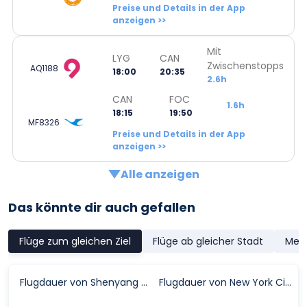
Preise und Details in der App
anzeigen >>
Mit
LYG
CAN
Zwischenstopps
AQ1188
18:00
20:35
2.6h
CAN
FOC
1.6h
18:15
19:50
MF8326
Preise und Details in der App
anzeigen >>
Alle anzeigen
Das könnte dir auch gefallen
Flüge zum gleichen Ziel
Flüge ab gleicher Stadt
Meis
Flugdauer von Shenyang nach Fuzhou
Flugdauer von New York City nach Fuzhou