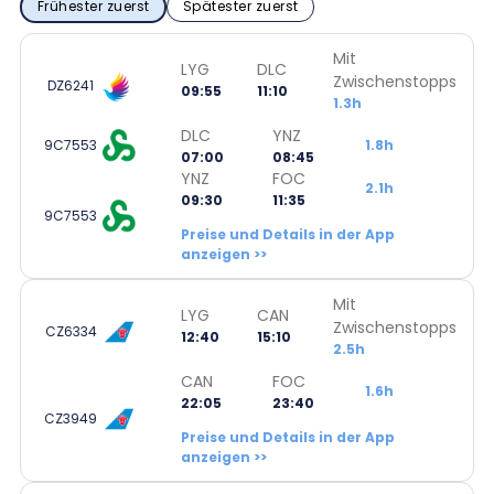
Frühester zuerst
Spätester zuerst
Mit
LYG
DLC
Zwischenstopps
DZ6241
09:55
11:10
1.3h
DLC
YNZ
9C7553
1.8h
07:00
08:45
YNZ
FOC
2.1h
09:30
11:35
9C7553
Preise und Details in der App
anzeigen >>
Mit
LYG
CAN
Zwischenstopps
CZ6334
12:40
15:10
2.5h
CAN
FOC
1.6h
22:05
23:40
CZ3949
Preise und Details in der App
anzeigen >>